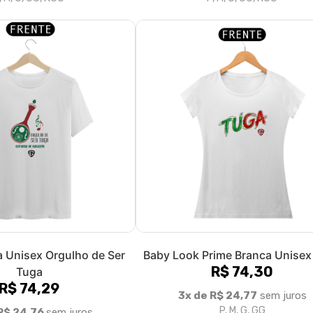
a Unisex Orgulho de Ser
Baby Look Prime Branca Unisex
R$ 74,30
Tuga
R$ 74,29
3x de R$ 24,77
sem juros
P, M, G, GG
R$ 24,76
sem juros