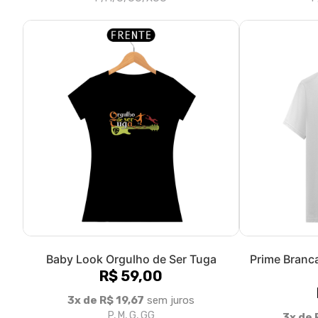
Baby Look Orgulho de Ser Tuga
Prime Branc
R$ 59,00
3x de R$ 19,67
sem juros
P, M, G, GG
3x de 