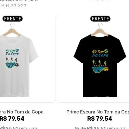
, M, G, GG, XGG
ara No Tom da Copa
Prime Escura No Tom da Co
R$ 79,54
R$ 79,54
R$ 26,51
sem juros
3x de R$ 26,51
sem juros