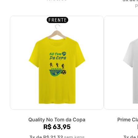
P
Quality No Tom da Copa
Prime Cl
R$ 63,95
3x de R$ 21,32
sem juros
3x de 