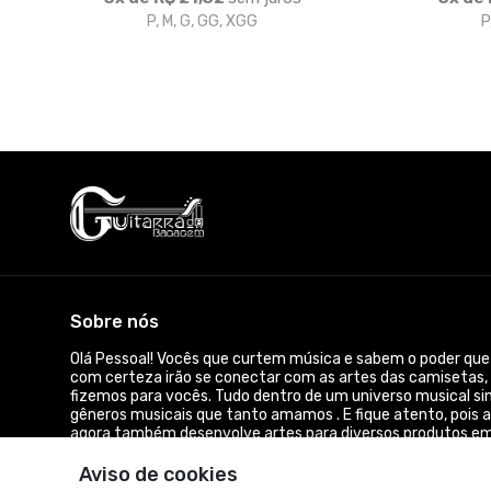
P, M, G, GG, XGG
P
Sobre nós
Olá Pessoal! Vocês que curtem música e sabem o poder que
com certeza irão se conectar com as artes das camisetas,
fizemos para vocês. Tudo dentro de um universo musical si
gêneros musicais que tanto amamos . E fique atento, pois a
agora também desenvolve artes para diversos produtos em 
e eventos, entregando onde você estiver. Acesse Fale Cono
Aviso de cookies
© Dados do vendedor: CPF 000.621.267-09