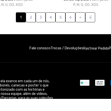
, M, G, GG, XGG
P, M, G, GG, XGG
1
2
3
4
5
6
»
>|
Fale conosco
Trocas / Devoluções
P
Rastrear Pedido
 ela exerce em cada um de nós,
 bonés, canecas e poster`s que
ntonizado com as histórias e
 nossa equipe, além de vídeos,
Parcerias, para as suas coleções
sco!