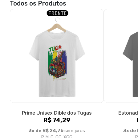
Todos os Produtos
Prime Unisex Dible dos Tugas
Estonad
R$ 74,29
3x de R$ 24,76
sem juros
3x de 
P, M, G, GG, XGG
P