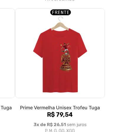
 Tuga
Prime Vermelha Unisex Trofeu Tuga
R$ 79,54
3x de R$ 26,51
sem juros
P, M, G, GG, XGG