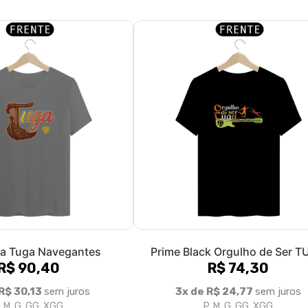
a Tuga Navegantes
Prime Black Orgulho de Ser 
R$ 90,40
R$ 74,30
R$ 30,13
sem juros
3x de R$ 24,77
sem juros
, M, G, GG, XGG
P, M, G, GG, XGG