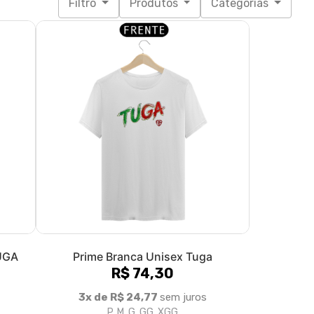
Filtro
Produtos
Categorias
TUGA
Prime Branca Unisex Tuga
R$ 74,30
3x de R$ 24,77
sem juros
P, M, G, GG, XGG