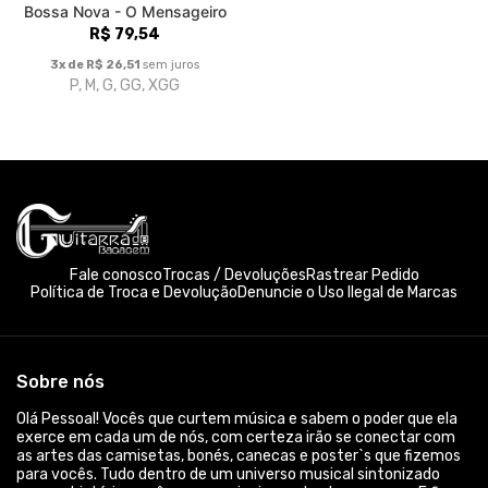
Bossa Nova - O Mensageiro
R$ 79,54
3x de R$ 26,51
sem juros
P, M, G, GG, XGG
Fale conosco
Trocas / Devoluções
Rastrear Pedido
Política de Troca e Devolução
Denuncie o Uso Ilegal de Marcas
Sobre nós
Olá Pessoal! Vocês que curtem música e sabem o poder que ela
exerce em cada um de nós, com certeza irão se conectar com
as artes das camisetas, bonés, canecas e poster`s que fizemos
para vocês. Tudo dentro de um universo musical sintonizado