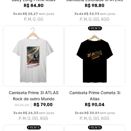
R$ 84,80
R$ 98,80
3x de R$ 28,27
sem juros
3x de R$ 32,93
sem juros
P, M, G, GG
P, M, G, GG, XGG
Camiseta Prime 3I ATLAS
Camiseta Prime Cometa 3i
Rock de outro Mundo
Atlas
R$ 79,00
R$ 90,04
R$ 25,00
3x de R$ 26,33
sem juros
3x de R$ 30,01
sem juros
P, M, G, GG, XGG
P, M, G, GG, XGG